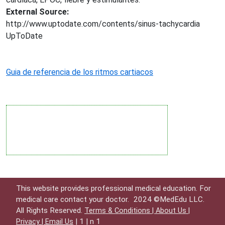
External Source:
http://www.uptodate.com/contents/sinus-tachycardia
UpToDate
Guia de referencia de los ritmos cartiacos
This website provides professional medical education. For
medical care contact your doctor.
2024 ©MedEdu LLC.
All Rights Reserved.
Terms & Conditions |
About Us |
| 1 | n 1
Privacy |
Email Us