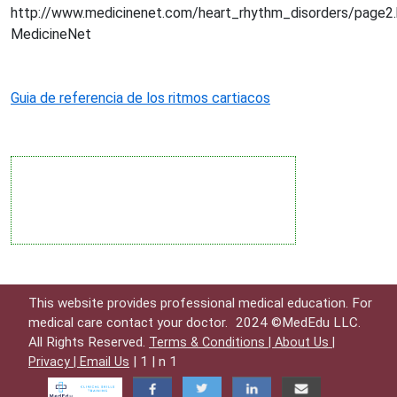
http://www.medicinenet.com/heart_rhythm_disorders/page2
MedicineNet
Guia de referencia de los ritmos cartiacos
This website provides professional medical education. For
medical care contact your doctor.
2024 ©MedEdu LLC.
All Rights Reserved.
Terms & Conditions |
About Us |
| 1 | n 1
Privacy |
Email Us