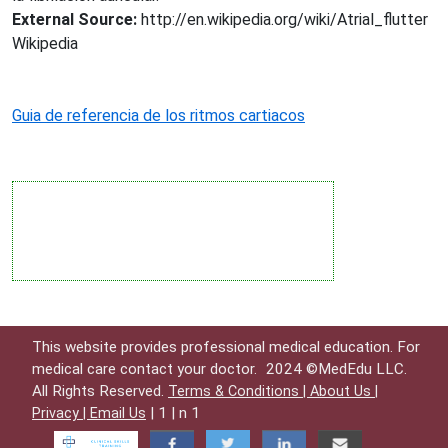
External Source:
http://en.wikipedia.org/wiki/Atrial_flutter
Wikipedia
Guia de referencia de los ritmos cartiacos
This website provides professional medical education. For
medical care contact your doctor.
2024 ©MedEdu LLC.
All Rights Reserved.
Terms & Conditions |
About Us |
| 1 | n 1
Privacy |
Email Us